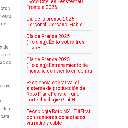
“Roto City” en Fensterbau
Frontale 2026
bots y
chwarz
Día de la prensa 2025:
z de
Personal. Cercano. Fiable.
Día de Prensa 2025
(Holding): Éxito sobre tres
io de
pilares
ón de
Día de Prensa 2025
nos de
(Holding): Entrenamiento de
montaña con viento en contra
Excelencia operativa: el
echa,
sistema de producción de
Roto Frank Fenster- und
Türtechnologie GmbH
o
nales
Tecnología Roto NX | TiltFirst
 para
con sensores conectados
vía radio y cable