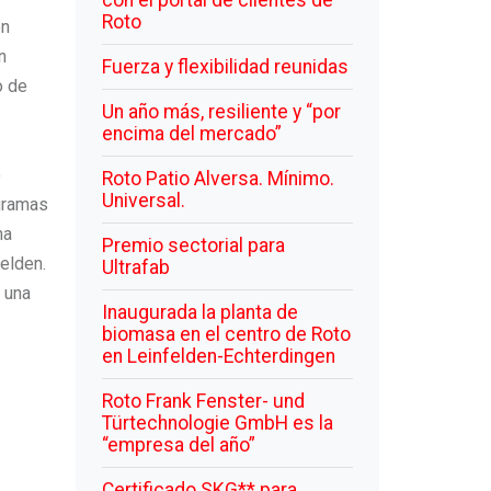
con el portal de clientes de
Roto
én
n
Fuerza y flexibilidad reunidas
o de
Un año más, resiliente y “por
encima del mercado”
o
Roto Patio Alversa. Mínimo.
Universal.
gramas
na
Premio sectorial para
elden.
Ultrafab
 una
Inaugurada la planta de
biomasa en el centro de Roto
en Leinfelden-Echterdingen
Roto Frank Fenster- und
Türtechnologie GmbH es la
“empresa del año”
Certificado SKG** para