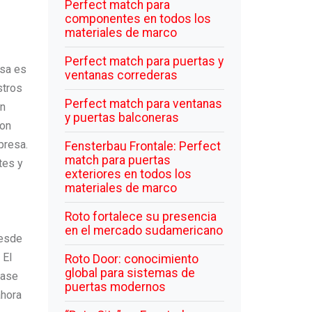
Perfect match para
componentes en todos los
materiales de marco
Perfect match para puertas y
esa es
ventanas correderas
stros
Perfect match para ventanas
en
y puertas balconeras
con
presa.
Fensterbau Frontale: Perfect
match para puertas
tes y
exteriores en todos los
materiales de marco
Roto fortalece su presencia
en el mercado sudamericano
desde
 El
Roto Door: conocimiento
global para sistemas de
base
puertas modernos
ahora