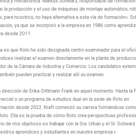
ónica y mecatrónica. Markus Schwarz, responsable de formación
de la producción y el uso de máquinas de montaje automático, ro
, para nosotros, no haya alternativa a esta vía de formación». S
mación, ya que se incorporó a la empresa en 1986 como aprendi
ica desde 2011.
ca es que Roto ha sido designada centro examinador para el ofic
endices realizan el examen directamente en la planta de producci
dor de la Cámara de Industria y Comercio. Los candidatos exter
ambién pueden practicar y realizar allí su examen.
a dirección de Erika-Dittmann Frank en aquel momento. Hasta la f
rcial o un programa de estudios dual en la sede de Roto en
formación desde 2022. Kraft comenzó su carrera formándose com
 Roto. Ella es la prueba de cómo Roto crea perspectivas profesio
 de mis objetivos es trabajar con la Sra. Urban y el Sr. Schwarz
estros aprendices y estudiantes en nuestra empresa.»