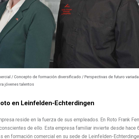
rcial / Concepto de formación diversificado / Perspectivas de futuro variada
ra jóvenes talentos
Roto en Leinfelden-Echterdingen
empresa reside en la fuerza de sus empleados. En Roto Frank Fen
nscientes de ello. Esta empresa familiar invierte desde hace 
s en formación comercial en su sede de Leinfelden-Echterdinge