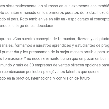
enen sistemáticamente los alumnos en sus exámenes son tambi
Roto se sitúa a menudo en los primeros puestos de la clasificació
o el país. Roto también ve en ello un «espaldarazo al concept
ando a lo largo de las décadas».
empresa: «Con nuestro concepto de formación, diverso y adaptad
ariales, formamos a nuestros aprendices y estudiantes de pro
 primer día y les preparamos de la mejor manera posible para u
 su formación.» Y no necesariamente tienen que empezar en Leinf
el mundo y más de 30 empresas de ventas ofrecen opciones para
 la «combinación perfecta» para jóvenes talentos que quieran
o en la práctica, internacional y con visión de futuro.